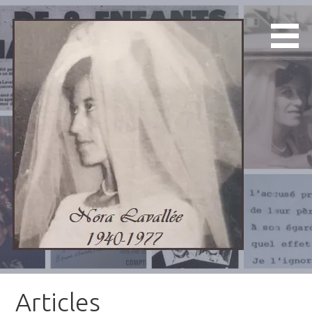
Aller
au
contenu
1940-1977
Nora Lavallée
Articles