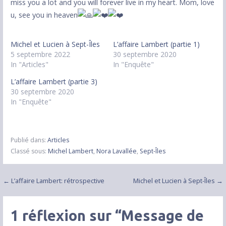
miss you a lot and you will forever live in my heart. Mom, love
u, see you in heaven
Michel et Lucien à Sept-Îles
L’affaire Lambert (partie 1)
5 septembre 2022
30 septembre 2020
In "Articles"
In "Enquête"
L’affaire Lambert (partie 3)
30 septembre 2020
In "Enquête"
Publié dans:
Articles
Classé sous:
Michel Lambert
,
Nora Lavallée
,
Sept-Îles
Navigation
← L’affaire Lambert: rétrospective
Michel et Lucien à Sept-Îles →
de
1 réflexion sur
“Message de
l'article