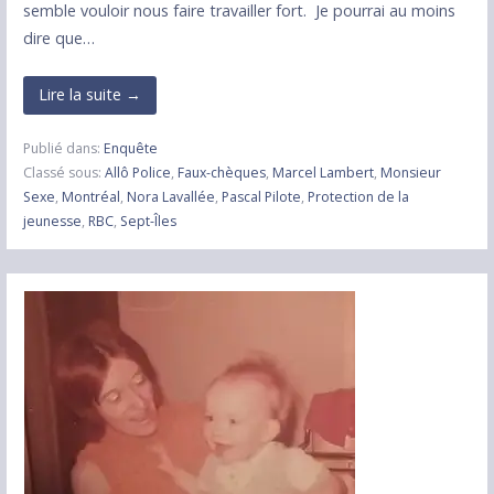
semble vouloir nous faire travailler fort. Je pourrai au moins
dire que…
Lire la suite →
Publié dans:
Enquête
Classé sous:
Allô Police
,
Faux-chèques
,
Marcel Lambert
,
Monsieur
Sexe
,
Montréal
,
Nora Lavallée
,
Pascal Pilote
,
Protection de la
jeunesse
,
RBC
,
Sept-Îles