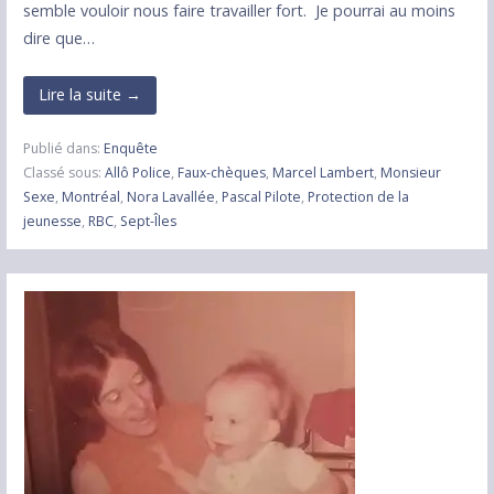
semble vouloir nous faire travailler fort. Je pourrai au moins
dire que…
Lire la suite →
Publié dans:
Enquête
Classé sous:
Allô Police
,
Faux-chèques
,
Marcel Lambert
,
Monsieur
Sexe
,
Montréal
,
Nora Lavallée
,
Pascal Pilote
,
Protection de la
jeunesse
,
RBC
,
Sept-Îles