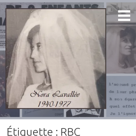
Aller
au
contenu
1940-1977
Nora Lavallée
Étiquette : RBC